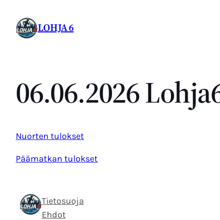
Siirry
sisältöön
LOHJA 6
06.06.2026 Lohja6
Nuorten tulokset
Päämatkan tulokset
Tietosuoja
Ehdot