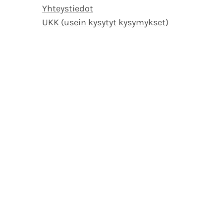
Yhteystiedot
UKK (usein kysytyt kysymykset)